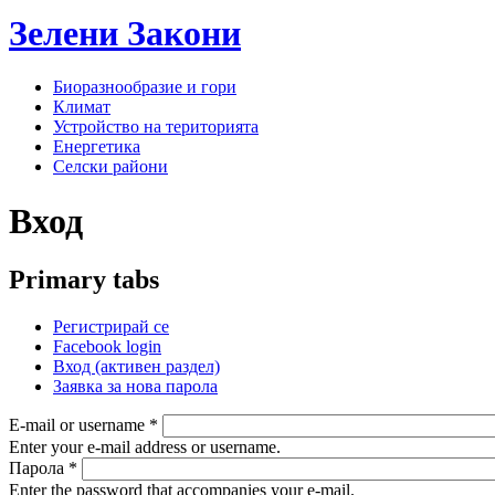
Зелени
Закони
Биоразнообразие и гори
Климат
Устройство на територията
Енергетика
Селски райони
Вход
Primary tabs
Регистрирай се
Facebook login
Вход
(активен раздел)
Заявка за нова парола
E-mail or username
*
Enter your e-mail address or username.
Парола
*
Enter the password that accompanies your e-mail.