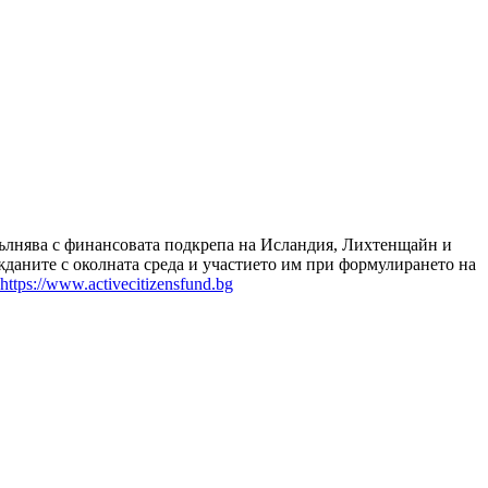
зпълнява с финансовата подкрепа на Исландия, Лихтенщайн и
даните с околната среда и участието им при формулирането на
https://www.activecitizensfund.bg