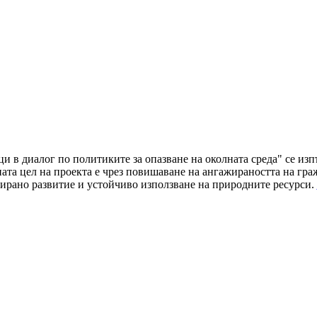
ци в диалог по политиките за опазване на околната среда" се и
а цел на проекта е чрез повишаване на ангажираността на граж
ирано развитие и устойчиво използване на природните ресурси.