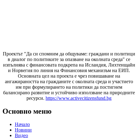
Проектът "Да си спомним да
общуваме
: граждани и политици
в диалог по политиките за опазване на околната среда" се
изпълнява с финансовата подкрепа на Исландия, Лихтенщайн
и Норвегия по линия на Финансовия механизъм на ЕИП.
Основната цел на проекта е чрез повишаване на
ангажираността на гражданите с околната среда и участието
им при формулирането на политики да постигнем
балансирано развитие и устойчиво използване на природните
ресурси.
https://www.activecitizensfund.bg
Основно меню
Начало
Новини
Видео