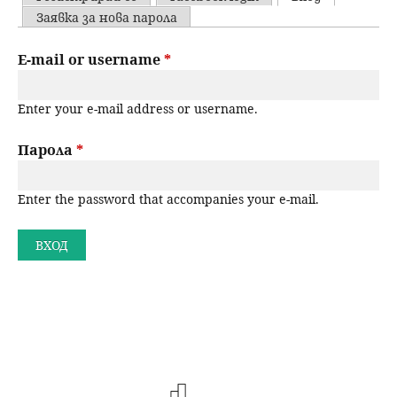
u
P
Заявка за нова парола
н
ъ
r
E-mail or username
*
ю
р
i
Enter your e-mail address or username.
m
с
a
Парола
*
е
r
н
Enter the password that accompanies your e-mail.
y
t
е
a
b
s