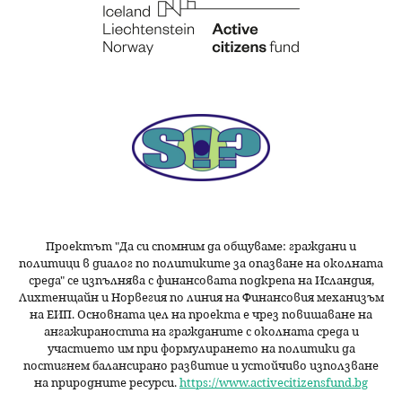
Проектът "Да си спомним да
общуваме
: граждани и
политици в диалог по политиките за опазване на околната
среда" се изпълнява с финансовата подкрепа на Исландия,
Лихтенщайн и Норвегия по линия на Финансовия механизъм
на ЕИП. Основната цел на проекта е чрез повишаване на
ангажираността на гражданите с околната среда и
участието им при формулирането на политики да
постигнем балансирано развитие и устойчиво използване
на природните ресурси.
https://www.activecitizensfund.bg