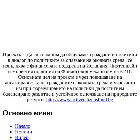
Проектът "Да си спомним да
общуваме
: граждани и политици
в диалог по политиките за опазване на околната среда" се
изпълнява с финансовата подкрепа на Исландия, Лихтенщайн
и Норвегия по линия на Финансовия механизъм на ЕИП.
Основната цел на проекта е чрез повишаване на
ангажираността на гражданите с околната среда и участието
им при формулирането на политики да постигнем
балансирано развитие и устойчиво използване на природните
ресурси.
https://www.activecitizensfund.bg
Основно меню
Начало
Новини
Видео