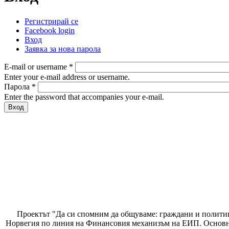
Регистрирай се
Facebook login
Primary tabs
Вход
(активен раздел)
Заявка за нова парола
E-mail or username
*
Enter your e-mail address or username.
Парола
*
Enter the password that accompanies your e-mail.
Проектът "Да си спомним да
общуваме
: граждани и полити
Норвегия по линия на Финансовия механизъм на ЕИП. Основнат