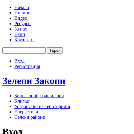
Jump to navigation
Начало
Новини
Основно меню
Видео
Ресурси
За нас
Екип
Контакти
Търси
Форма за търсене
Вход
User menu
Регистрация
Зелени
Закони
Биоразнообразие и гори
Климат
Устройство на територията
Енергетика
Селски райони
Вход