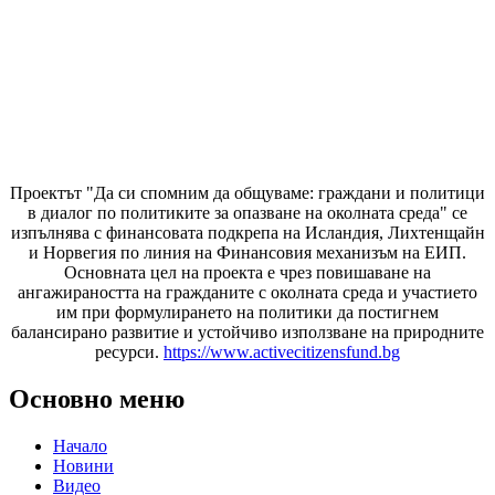
Проектът "Да си спомним да
общуваме
: граждани и политици
в диалог по политиките за опазване на околната среда" се
изпълнява с финансовата подкрепа на Исландия, Лихтенщайн
и Норвегия по линия на Финансовия механизъм на ЕИП.
Основната цел на проекта е чрез повишаване на
ангажираността на гражданите с околната среда и участието
им при формулирането на политики да постигнем
балансирано развитие и устойчиво използване на природните
ресурси.
https://www.activecitizensfund.bg
Основно меню
Начало
Новини
Видео