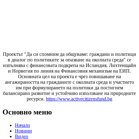
Проектът "Да си спомним да
общуваме
: граждани и политици
в диалог по политиките за опазване на околната среда" се
изпълнява с финансовата подкрепа на Исландия, Лихтенщайн
и Норвегия по линия на Финансовия механизъм на ЕИП.
Основната цел на проекта е чрез повишаване на
ангажираността на гражданите с околната среда и участието
им при формулирането на политики да постигнем
балансирано развитие и устойчиво използване на природните
ресурси.
https://www.activecitizensfund.bg
Основно меню
Начало
Новини
Видео