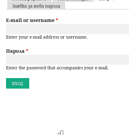
u
P
Заявка за нова парола
н
ъ
r
E-mail or username
*
ю
р
i
Enter your e-mail address or username.
m
с
a
Парола
*
е
r
н
Enter the password that accompanies your e-mail.
y
t
е
a
b
s