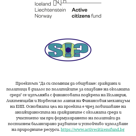
Проектът "Да си спомним да
общуваме
: граждани и
политици в диалог по политиките за опазване на околната
среда" се изпълнява с финансовата подкрепа на Исландия,
Лихтенщайн и Норвегия по линия на Финансовия механизъм
на ЕИП. Основната цел на проекта е чрез повишаване на
ангажираността на гражданите с околната среда и
участието им при формулирането на политики да
постигнем балансирано развитие и устойчиво използване
на природните ресурси.
https://www.activecitizensfund.bg