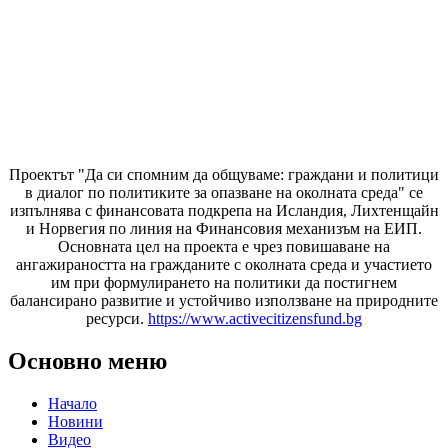
Проектът "Да си спомним да
общуваме
: граждани и политици
в диалог по политиките за опазване на околната среда" се
изпълнява с финансовата подкрепа на Исландия, Лихтенщайн
и Норвегия по линия на Финансовия механизъм на ЕИП.
Основната цел на проекта е чрез повишаване на
ангажираността на гражданите с околната среда и участието
им при формулирането на политики да постигнем
балансирано развитие и устойчиво използване на природните
ресурси.
https://www.activecitizensfund.bg
Основно меню
Начало
Новини
Видео