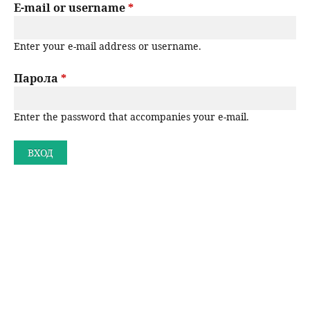
r
E-mail or username
*
н
р
i
Enter your e-mail address or username.
m
ю
с
a
Парола
*
е
r
Enter the password that accompanies your e-mail.
н
y
t
е
a
b
s