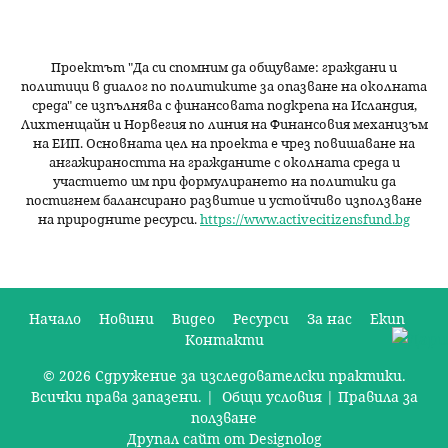
Проектът "Да си спомним да
общуваме
: граждани и
политици в диалог по политиките за опазване на околната
среда" се изпълнява с финансовата подкрепа на Исландия,
Лихтенщайн и Норвегия по линия на Финансовия механизъм
на ЕИП. Основната цел на проекта е чрез повишаване на
ангажираността на гражданите с околната среда и
участието им при формулирането на политики да
постигнем балансирано развитие и устойчиво използване
на природните ресурси.
https://www.activecitizensfund.bg
Начало
Новини
Видео
Ресурси
За нас
Екип
Контакти
О
© 2026 Сдружение за изследователски практики.
с
Всички права запазени. |
Общи условия
|
Правила за
н
ползване
Друпал сайт от Designolog