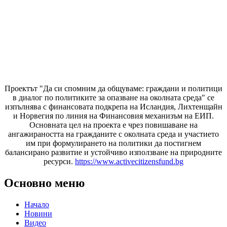
Проектът "Да си спомним да
общуваме
: граждани и политици
в диалог по политиките за опазване на околната среда" се
изпълнява с финансовата подкрепа на Исландия, Лихтенщайн
и Норвегия по линия на Финансовия механизъм на ЕИП.
Основната цел на проекта е чрез повишаване на
ангажираността на гражданите с околната среда и участието
им при формулирането на политики да постигнем
балансирано развитие и устойчиво използване на природните
ресурси.
https://www.activecitizensfund.bg
Основно меню
Начало
Новини
Видео