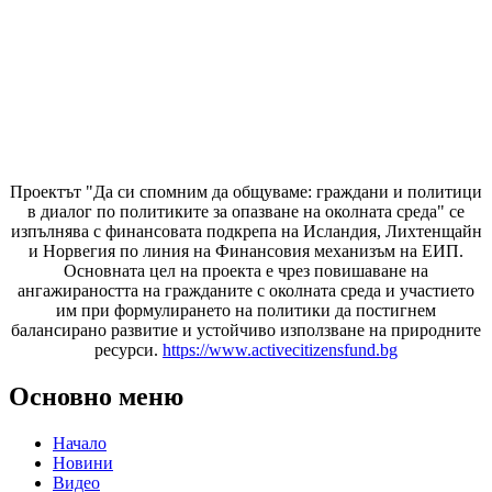
Проектът "Да си спомним да
общуваме
: граждани и политици
в диалог по политиките за опазване на околната среда" се
изпълнява с финансовата подкрепа на Исландия, Лихтенщайн
и Норвегия по линия на Финансовия механизъм на ЕИП.
Основната цел на проекта е чрез повишаване на
ангажираността на гражданите с околната среда и участието
им при формулирането на политики да постигнем
балансирано развитие и устойчиво използване на природните
ресурси.
https://www.activecitizensfund.bg
Основно меню
Начало
Новини
Видео