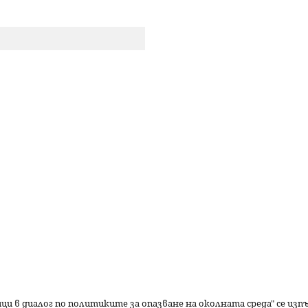
р
с
е
н
е
ици в диалог по политиките за опазване на околната среда" се из