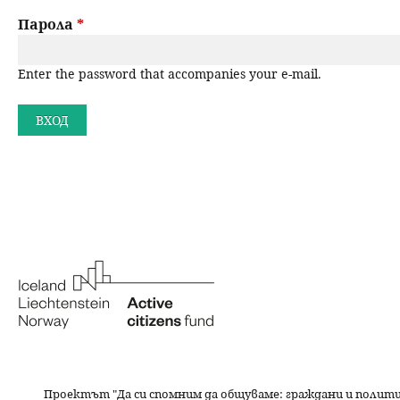
a
н
Парола
*
r
ю
Enter the password that accompanies your e-mail.
y
t
a
b
s
Проектът "Да си спомним да
общуваме
: граждани и полит