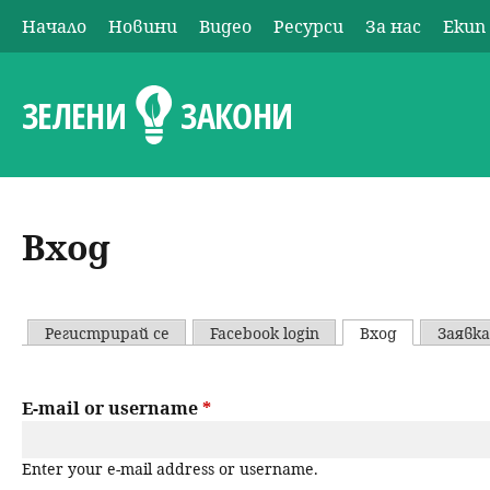
Начало
Новини
Видео
Ресурси
За нас
Екип
О
с
ЗЕЛЕНИ
ЗАКОНИ
н
о
Вход
в
н
Регистрирай се
Facebook login
Вход
(активен р
Заявка
P
о
r
E-mail or username
*
м
i
е
Enter your e-mail address or username.
m