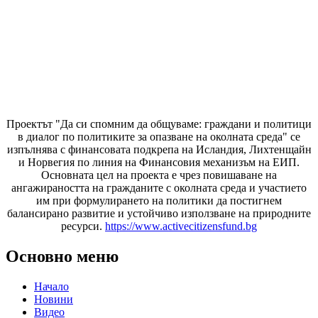
Проектът "Да си спомним да
общуваме
: граждани и политици
в диалог по политиките за опазване на околната среда" се
изпълнява с финансовата подкрепа на Исландия, Лихтенщайн
и Норвегия по линия на Финансовия механизъм на ЕИП.
Основната цел на проекта е чрез повишаване на
ангажираността на гражданите с околната среда и участието
им при формулирането на политики да постигнем
балансирано развитие и устойчиво използване на природните
ресурси.
https://www.activecitizensfund.bg
Основно меню
Начало
Новини
Видео