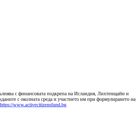
зпълнява с финансовата подкрепа на Исландия, Лихтенщайн и
даните с околната среда и участието им при формулирането на
https://www.activecitizensfund.bg