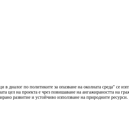
ци в диалог по политиките за опазване на околната среда" се и
а цел на проекта е чрез повишаване на ангажираността на граж
ирано развитие и устойчиво използване на природните ресурси.