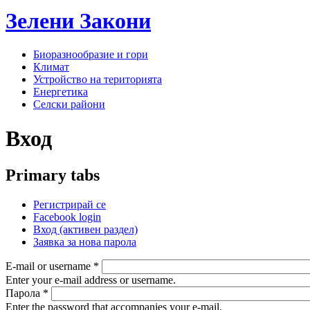
Зелени
Закони
Биоразнообразие и гори
Климат
Устройство на територията
Енергетика
Селски райони
Вход
Primary tabs
Регистрирай се
Facebook login
Вход
(активен раздел)
Заявка за нова парола
E-mail or username
*
Enter your e-mail address or username.
Парола
*
Enter the password that accompanies your e-mail.