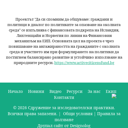
Проектът "Да си спомним да
общуваме
: граждани и
политици в диалог по политиките за опазване на околната
среда" се изпълнява с финансовата подкрепа на Исландия,
Лихтенщайн и Норвегия по линия на Финансовия
механизъм на ЕИП. Основната цел на проекта е чрез
повишаване на ангажираността на гражданите с околната
среда и участието им при формулирането на политики да
постигнем балансирано развитие и устойчиво използване на
природните ресурси.
https://www.activecitizensfund.bg
Начало
Новини
Видео
Ресурси
За нас
Екип
Контакти
О
© 2026 Сдружение за изследователски практики.
с
Всички права запазени. |
Общи условия
|
Правила за
н
ползване
Друпал сайт от Designolog