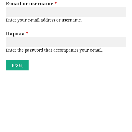
r
E-mail or username
*
н
р
i
Enter your e-mail address or username.
m
ю
с
a
Парола
*
е
r
Enter the password that accompanies your e-mail.
н
y
t
е
a
b
s