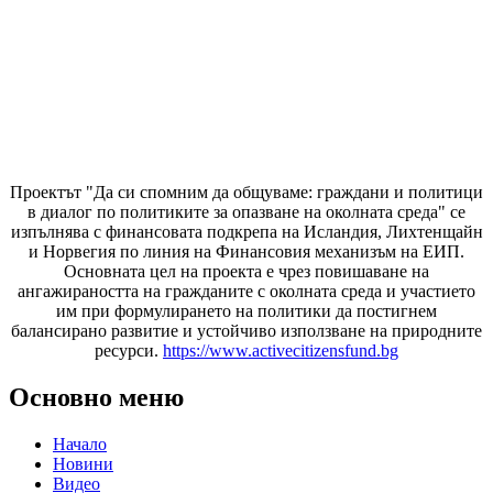
Проектът "Да си спомним да
общуваме
: граждани и политици
в диалог по политиките за опазване на околната среда" се
изпълнява с финансовата подкрепа на Исландия, Лихтенщайн
и Норвегия по линия на Финансовия механизъм на ЕИП.
Основната цел на проекта е чрез повишаване на
ангажираността на гражданите с околната среда и участието
им при формулирането на политики да постигнем
балансирано развитие и устойчиво използване на природните
ресурси.
https://www.activecitizensfund.bg
Основно меню
Начало
Новини
Видео