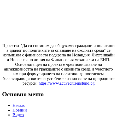
Проектът "Да си спомним да
общуваме
: граждани и политици
в диалог по политиките за опазване на околната среда" се
изпълнява с финансовата подкрепа на Исландия, Лихтенщайн
и Норвегия по линия на Финансовия механизъм на ЕИП.
Основната цел на проекта е чрез повишаване на
ангажираността на гражданите с околната среда и участието
им при формулирането на политики да постигнем
балансирано развитие и устойчиво използване на природните
ресурси.
https://www.activecitizensfund.bg
Основно меню
Начало
Новини
Видео