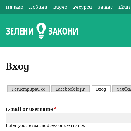
Начало
Новини
Видео
Ресурси
За нас
Екип
О
с
ЗЕЛЕНИ
ЗАКОНИ
н
о
Вход
в
н
Регистрирай се
Facebook login
Вход
(активен р
Заявка
P
о
r
E-mail or username
*
м
i
е
Enter your e-mail address or username.
m