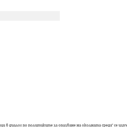
р
с
е
н
е
ици в диалог по политиките за опазване на околната среда" се из