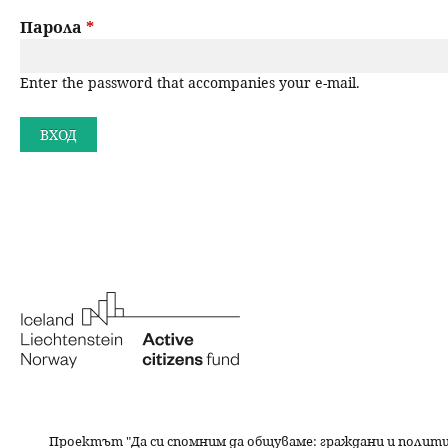
a
н
Парола
*
r
ю
Enter the password that accompanies your e-mail.
y
t
a
b
s
Проектът "Да си спомним да
общуваме
: граждани и полит