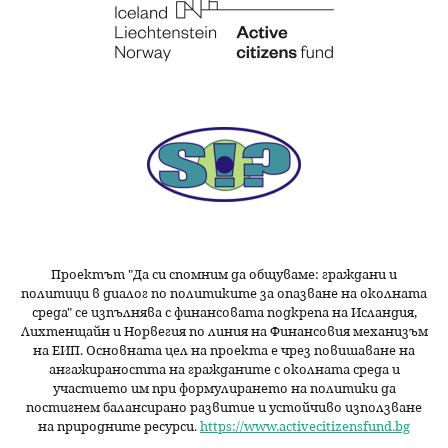
Проектът "Да си спомним да
общуваме
: граждани и
политици в диалог по политиките за опазване на околната
среда" се изпълнява с финансовата подкрепа на Исландия,
Лихтенщайн и Норвегия по линия на Финансовия механизъм
на ЕИП. Основната цел на проекта е чрез повишаване на
ангажираността на гражданите с околната среда и
участието им при формулирането на политики да
постигнем балансирано развитие и устойчиво използване
на природните ресурси.
https://www.activecitizensfund.bg