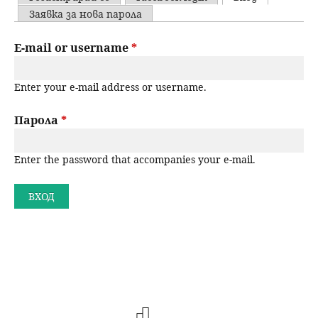
u
P
Заявка за нова парола
н
ъ
r
E-mail or username
*
ю
р
i
Enter your e-mail address or username.
m
с
a
Парола
*
е
r
н
Enter the password that accompanies your e-mail.
y
t
е
a
b
s