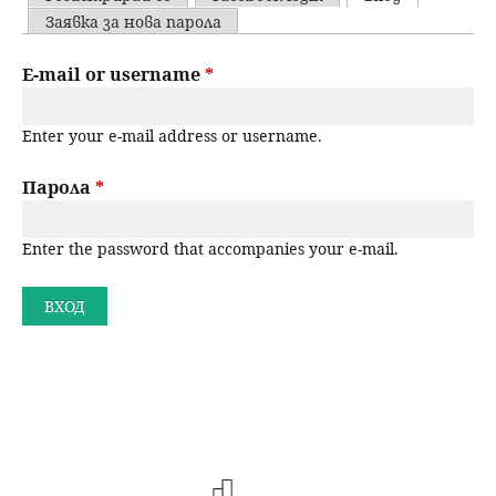
u
P
Заявка за нова парола
н
ъ
r
E-mail or username
*
ю
р
i
Enter your e-mail address or username.
m
с
a
Парола
*
е
r
н
Enter the password that accompanies your e-mail.
y
t
е
a
b
s