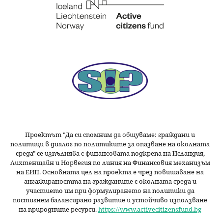
Проектът "Да си спомним да
общуваме
: граждани и
политици в диалог по политиките за опазване на околната
среда" се изпълнява с финансовата подкрепа на Исландия,
Лихтенщайн и Норвегия по линия на Финансовия механизъм
на ЕИП. Основната цел на проекта е чрез повишаване на
ангажираността на гражданите с околната среда и
участието им при формулирането на политики да
постигнем балансирано развитие и устойчиво използване
на природните ресурси.
https://www.activecitizensfund.bg