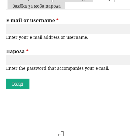
u
P
Заявка за нова парола
н
ъ
r
E-mail or username
*
ю
р
i
Enter your e-mail address or username.
m
с
a
Парола
*
е
r
н
Enter the password that accompanies your e-mail.
y
t
е
a
b
s