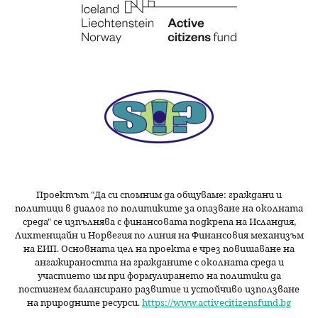
Проектът "Да си спомним да
общуваме
: граждани и
политици в диалог по политиките за опазване на околната
среда" се изпълнява с финансовата подкрепа на Исландия,
Лихтенщайн и Норвегия по линия на Финансовия механизъм
на ЕИП. Основната цел на проекта е чрез повишаване на
ангажираността на гражданите с околната среда и
участието им при формулирането на политики да
постигнем балансирано развитие и устойчиво използване
на природните ресурси.
https://www.activecitizensfund.bg