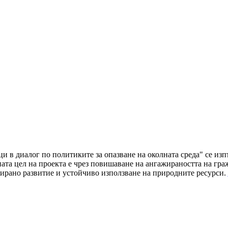
ци в диалог по политиките за опазване на околната среда" се и
а цел на проекта е чрез повишаване на ангажираността на граж
ирано развитие и устойчиво използване на природните ресурси.