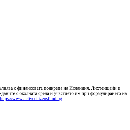
зпълнява с финансовата подкрепа на Исландия, Лихтенщайн и
даните с околната среда и участието им при формулирането на
https://www.activecitizensfund.bg