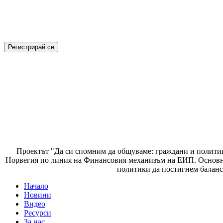
Проектът "Да си спомним да
общуваме
: граждани и полити
Норвегия по линия на Финансовия механизъм на ЕИП. Основнат
политики да постигнем баланс
Начало
Новини
Основно меню
Видео
Ресурси
За нас