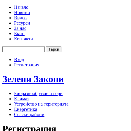
Jump to navigation
Начало
Новини
Основно меню
Видео
Ресурси
За нас
Екип
Контакти
Търси
Форма за търсене
Вход
User menu
Регистрация
Зелени
Закони
Биоразнообразие и гори
Климат
Устройство на територията
Енергетика
Селски райони
Регистрация