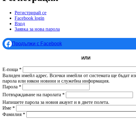
Регистрирай се
(активен раздел)
Facebook login
Primary tabs
Вход
Заявка за нова парола
Продължи с Facebook
ИЛИ
Е-поща
*
Валиден имейл адрес. Всички имейли от системата ще бъдат изп
парола или някои новини и служебна информация.
Парола
*
Потвърждаване на паролата
*
Напишете парола за новия акаунт и в двете полета.
Име
*
Фамилия
*