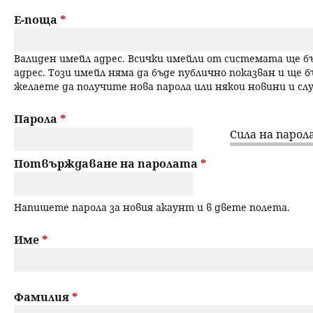
a
н
Е-поща
*
r
ю
Валиден имейл адрес. Всички имейли от системата ще 
y
адрес. Този имейл няма да бъде публично показван и ще б
желаете да получите нова парола или някои новини и с
t
a
Парола
*
Сила на парола
b
Потвърждаване на паролата
*
s
Напишете парола за новия акаунт и в двете полета.
Име
*
Фамилия
*