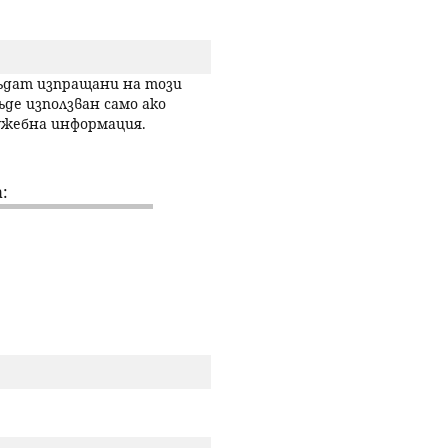
р
с
бъдат изпращани на този
ъде използван само ако
лужебна информация.
е
н
:
е