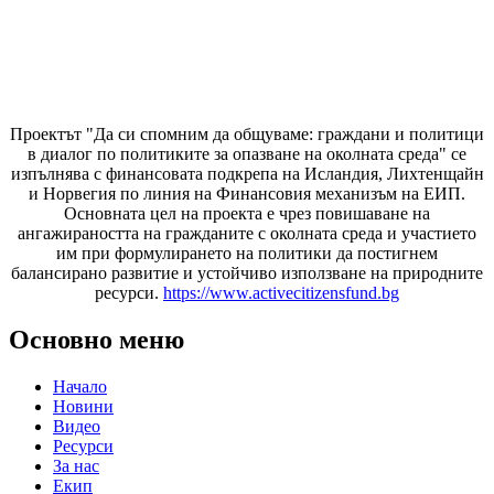
Проектът "Да си спомним да
общуваме
: граждани и политици
в диалог по политиките за опазване на околната среда" се
изпълнява с финансовата подкрепа на Исландия, Лихтенщайн
и Норвегия по линия на Финансовия механизъм на ЕИП.
Основната цел на проекта е чрез повишаване на
ангажираността на гражданите с околната среда и участието
им при формулирането на политики да постигнем
балансирано развитие и устойчиво използване на природните
ресурси.
https://www.activecitizensfund.bg
Основно меню
Начало
Новини
Видео
Ресурси
За нас
Екип