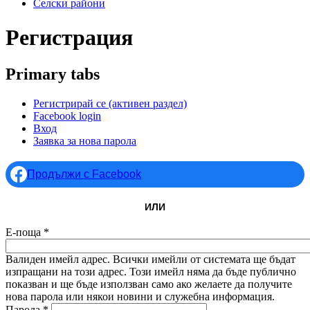
Селски райони
Регистрация
Primary tabs
Регистрирай се
(активен раздел)
Facebook login
Вход
Заявка за нова парола
Продължи с Facebook
ИЛИ
Е-поща
*
Валиден имейл адрес. Всички имейли от системата ще бъдат
изпращани на този адрес. Този имейл няма да бъде публично
показван и ще бъде използван само ако желаете да получите
нова парола или някои новини и служебна информация.
Парола
*