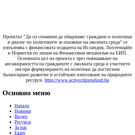
Проектът "Да си спомним да
общуваме
: граждани и политици
в диалог по политиките за опазване на околната среда" се
изпълнява с финансовата подкрепа на Исландия, Лихтенщайн
и Норвегия по линия на Финансовия механизъм на ЕИП.
Основната цел на проекта е чрез повишаване на
ангажираността на гражданите с околната среда и участието
им при формулирането на политики да постигнем
балансирано развитие и устойчиво използване на природните
ресурси.
https://www.activecitizensfund.bg
Основно меню
Начало
Новини
Видео
Ресурси
За нас
Екип