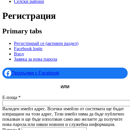
Селски райони
Регистрация
Primary tabs
Регистрирай се
(активен раздел)
Facebook login
Вход
Заявка за нова парола
Продължи с Facebook
ИЛИ
Е-поща
*
Валиден имейл адрес. Всички имейли от системата ще бъдат
изпращани на този адрес. Този имейл няма да бъде публично
показван и ще бъде използван само ако желаете да получите
нова парола или някои новини и служебна информация.
Парола
*