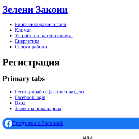
Зелени
Закони
Биоразнообразие и гори
Климат
Устройство на територията
Енергетика
Селски райони
Регистрация
Primary tabs
Регистрирай се
(активен раздел)
Facebook login
Вход
Заявка за нова парола
Продължи с Facebook
ИЛИ