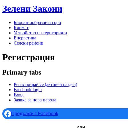
Зелени
Закони
Биоразнообразие и гори
Климат
Устройство на територията
Енергетика
Селски райони
Регистрация
Primary tabs
Регистрирай се
(активен раздел)
Facebook login
Вход
Заявка за нова парола
Продължи с Facebook
ИЛИ