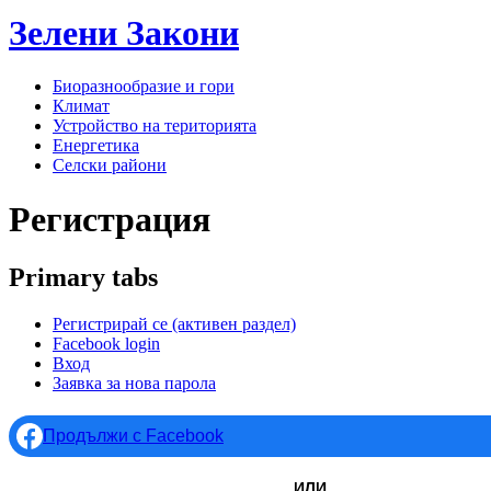
Зелени
Закони
Биоразнообразие и гори
Климат
Устройство на територията
Енергетика
Селски райони
Регистрация
Primary tabs
Регистрирай се
(активен раздел)
Facebook login
Вход
Заявка за нова парола
Продължи с Facebook
ИЛИ