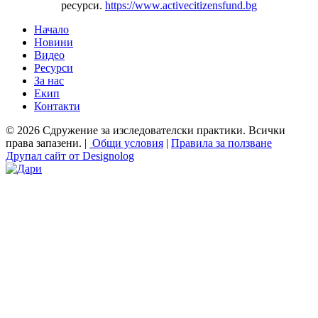
ресурси.
https://www.activecitizensfund.bg
Начало
Новини
Основно меню
Видео
Ресурси
За нас
Екип
Контакти
© 2026 Сдружение за изследователски практики. Всички
права запазени. |
Общи условия
|
Правила за ползване
Друпал сайт от Designolog