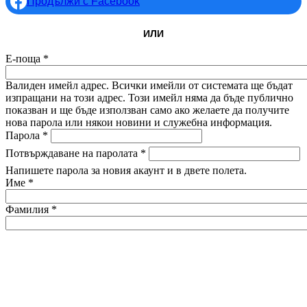
Продължи с Facebook
ИЛИ
Е-поща
*
Валиден имейл адрес. Всички имейли от системата ще бъдат
изпращани на този адрес. Този имейл няма да бъде публично
показван и ще бъде използван само ако желаете да получите
нова парола или някои новини и служебна информация.
Парола
*
Потвърждаване на паролата
*
Напишете парола за новия акаунт и в двете полета.
Име
*
Фамилия
*