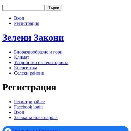
Jump to navigation
Търси
Основно меню
Форма за търсене
Вход
User menu
Регистрация
Зелени
Закони
Биоразнообразие и гори
Климат
Устройство на територията
Енергетика
Селски райони
Регистрация
Регистрирай се
(активен раздел)
Facebook login
Primary tabs
Вход
Заявка за нова парола