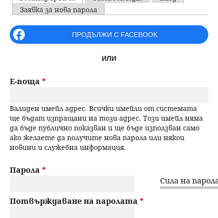
u
P
Заявка за нова парола
н
ъ
r
ПРОДЪЛЖИ С FACEBOOK
ю
р
i
ИЛИ
m
с
a
Е-поща
*
е
r
Валиден имейл адрес. Всички имейли от системата
н
y
ще бъдат изпращани на този адрес. Този имейл няма
да бъде публично показван и ще бъде използван само
t
е
ако желаете да получите нова парола или някои
новини и служебна информация.
a
b
Парола
*
Сила на парола
s
Потвърждаване на паролата
*