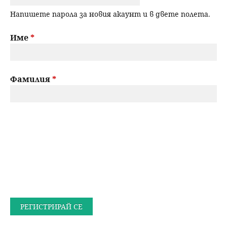
Напишете парола за новия акаунт и в двете полета.
Име
*
Фамилия
*