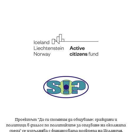
Проектът "Да си спомним да
общуваме
: граждани и
политици в диалог по политиките за опазване на околната
среда" се изпълнява с финансовата подкрепа на Исландия,