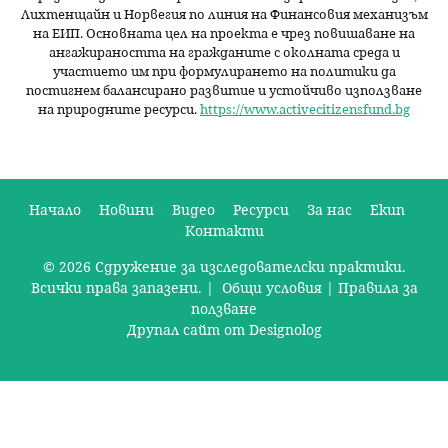
Лихтенщайн и Норвегия по линия на Финансовия механизъм
на ЕИП. Основната цел на проекта е чрез повишаване на
ангажираността на гражданите с околната среда и
участието им при формулирането на политики да
постигнем балансирано развитие и устойчиво използване
на природните ресурси.
https://www.activecitizensfund.bg
Начало
Новини
Видео
Ресурси
За нас
Екип
Контакти
О
© 2026 Сдружение за изследователски практики.
с
Всички права запазени. |
Общи условия
|
Правила за
н
ползване
Друпал сайт от Designolog
о
в
н