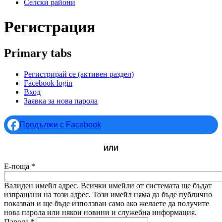
Селски райони
Регистрация
Primary tabs
Регистрирай се
(активен раздел)
Facebook login
Вход
Заявка за нова парола
Продължи с Facebook
ИЛИ
Е-поща
*
Валиден имейл адрес. Всички имейли от системата ще бъдат
изпращани на този адрес. Този имейл няма да бъде публично
показван и ще бъде използван само ако желаете да получите
нова парола или някои новини и служебна информация.
Парола
*