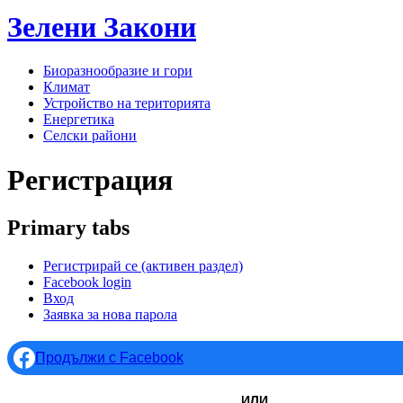
Зелени
Закони
Биоразнообразие и гори
Климат
Устройство на територията
Енергетика
Селски райони
Регистрация
Primary tabs
Регистрирай се
(активен раздел)
Facebook login
Вход
Заявка за нова парола
Продължи с Facebook
ИЛИ