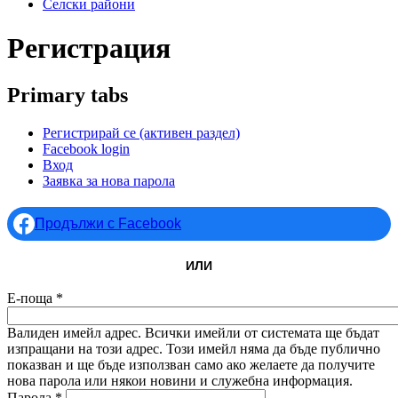
Селски райони
Регистрация
Primary tabs
Регистрирай се
(активен раздел)
Facebook login
Вход
Заявка за нова парола
Продължи с Facebook
ИЛИ
Е-поща
*
Валиден имейл адрес. Всички имейли от системата ще бъдат
изпращани на този адрес. Този имейл няма да бъде публично
показван и ще бъде използван само ако желаете да получите
нова парола или някои новини и служебна информация.
Парола
*