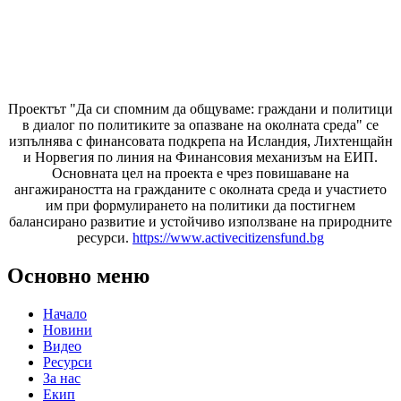
Проектът "Да си спомним да
общуваме
: граждани и политици
в диалог по политиките за опазване на околната среда" се
изпълнява с финансовата подкрепа на Исландия, Лихтенщайн
и Норвегия по линия на Финансовия механизъм на ЕИП.
Основната цел на проекта е чрез повишаване на
ангажираността на гражданите с околната среда и участието
им при формулирането на политики да постигнем
балансирано развитие и устойчиво използване на природните
ресурси.
https://www.activecitizensfund.bg
Основно меню
Начало
Новини
Видео
Ресурси
За нас
Екип