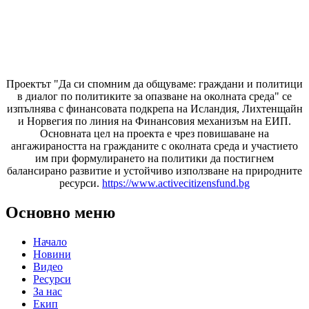
Проектът "Да си спомним да
общуваме
: граждани и политици
в диалог по политиките за опазване на околната среда" се
изпълнява с финансовата подкрепа на Исландия, Лихтенщайн
и Норвегия по линия на Финансовия механизъм на ЕИП.
Основната цел на проекта е чрез повишаване на
ангажираността на гражданите с околната среда и участието
им при формулирането на политики да постигнем
балансирано развитие и устойчиво използване на природните
ресурси.
https://www.activecitizensfund.bg
Основно меню
Начало
Новини
Видео
Ресурси
За нас
Екип