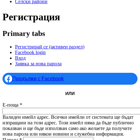
Селски райони
Регистрация
Primary tabs
Регистрирай се
(активен раздел)
Facebook login
Вход
Заявка за нова парола
Продължи с Facebook
ИЛИ
Е-поща
*
Валиден имейл адрес. Всички имейли от системата ще бъдат
изпращани на този адрес. Този имейл няма да бъде публично
показван и ще бъде използван само ако желаете да получите
нова парола или някои новини и служебна информация.
Парола
*