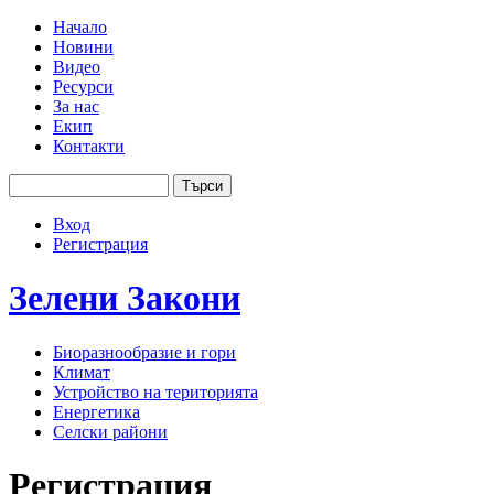
Jump to navigation
Начало
Новини
Основно меню
Видео
Ресурси
За нас
Екип
Контакти
Търси
Форма за търсене
Вход
User menu
Регистрация
Зелени
Закони
Биоразнообразие и гори
Климат
Устройство на територията
Енергетика
Селски райони
Регистрация