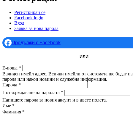
Регистрирай се
(активен раздел)
Facebook login
Primary tabs
Вход
Заявка за нова парола
Продължи с Facebook
ИЛИ
Е-поща
*
Валиден имейл адрес. Всички имейли от системата ще бъдат изп
парола или някои новини и служебна информация.
Парола
*
Потвърждаване на паролата
*
Напишете парола за новия акаунт и в двете полета.
Име
*
Фамилия
*