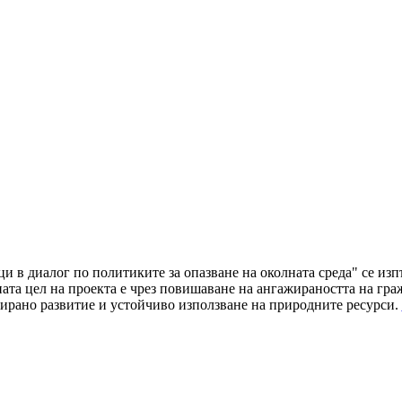
ци в диалог по политиките за опазване на околната среда" се и
а цел на проекта е чрез повишаване на ангажираността на граж
ирано развитие и устойчиво използване на природните ресурси.