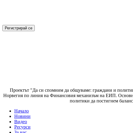
Проектът "Да си спомним да
общуваме
: граждани и полити
Норвегия по линия на Финансовия механизъм на ЕИП. Основнат
политики да постигнем баланс
Начало
Новини
Основно меню
Видео
Ресурси
За нас