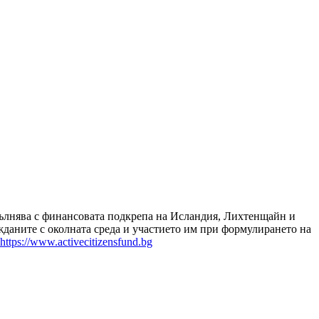
зпълнява с финансовата подкрепа на Исландия, Лихтенщайн и
даните с околната среда и участието им при формулирането на
https://www.activecitizensfund.bg