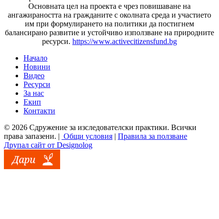
Основната цел на проекта е чрез повишаване на
ангажираността на гражданите с околната среда и участието
им при формулирането на политики да постигнем
балансирано развитие и устойчиво използване на природните
ресурси.
https://www.activecitizensfund.bg
Начало
Новини
Основно меню
Видео
Ресурси
За нас
Екип
Контакти
© 2026 Сдружение за изследователски практики. Всички
права запазени. |
Общи условия
|
Правила за ползване
Друпал сайт от Designolog