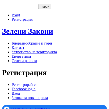
Jump to navigation
Търси
Основно меню
Форма за търсене
Вход
User menu
Регистрация
Зелени
Закони
Биоразнообразие и гори
Климат
Устройство на територията
Енергетика
Селски райони
Регистрация
Регистрирай се
(активен раздел)
Facebook login
Primary tabs
Вход
Заявка за нова парола