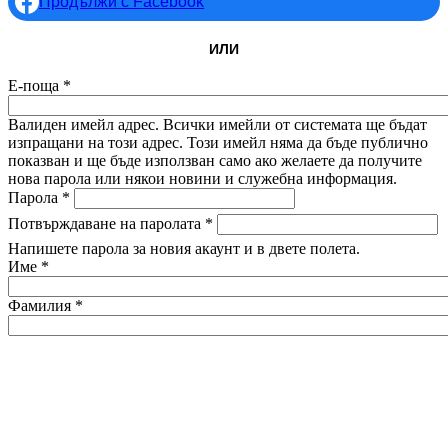
Продължи с Facebook
ИЛИ
Е-поща
*
Валиден имейл адрес. Всички имейли от системата ще бъдат
изпращани на този адрес. Този имейл няма да бъде публично
показван и ще бъде използван само ако желаете да получите
нова парола или някои новини и служебна информация.
Парола
*
Потвърждаване на паролата
*
Напишете парола за новия акаунт и в двете полета.
Име
*
Фамилия
*