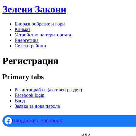
Зелени
Закони
Биоразнообразие и гори
Климат
Устройство на територията
Енергетика
Селски райони
Регистрация
Primary tabs
Регистрирай се
(активен раздел)
Facebook login
Вход
Заявка за нова парола
Продължи с Facebook
ИЛИ