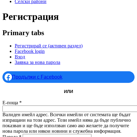
Селски райони
Регистрация
Primary tabs
Регистрирай се
(активен раздел)
Facebook login
Вход
Заявка за нова парола
Продължи с Facebook
ИЛИ
Е-поща
*
Валиден имейл адрес. Всички имейли от системата ще бъдат
изпращани на този адрес. Този имейл няма да бъде публично
показван и ще бъде използван само ако желаете да получите
нова парола или някои новини и служебна информация.
Парола
*