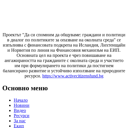
Проектът "Да си спомним да
общуваме
: граждани и политици
в диалог по политиките за опазване на околната среда" се
изпълнява с финансовата подкрепа на Исландия, Лихтенщайн
и Норвегия по линия на Финансовия механизъм на ЕИП.
Основната цел на проекта е чрез повишаване на
ангажираността на гражданите с околната среда и участието
им при формулирането на политики да постигнем
балансирано развитие и устойчиво използване на природните
ресурси.
https://www.activecitizensfund.bg
Основно меню
Начало
Новини
Видео
Ресурси
За нас
Екип