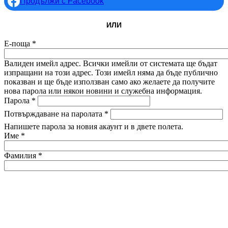
Продължи с Facebook
ИЛИ
Е-поща
*
Валиден имейл адрес. Всички имейли от системата ще бъдат
изпращани на този адрес. Този имейл няма да бъде публично
показван и ще бъде използван само ако желаете да получите
нова парола или някои новини и служебна информация.
Парола
*
Потвърждаване на паролата
*
Напишете парола за новия акаунт и в двете полета.
Име
*
Фамилия
*