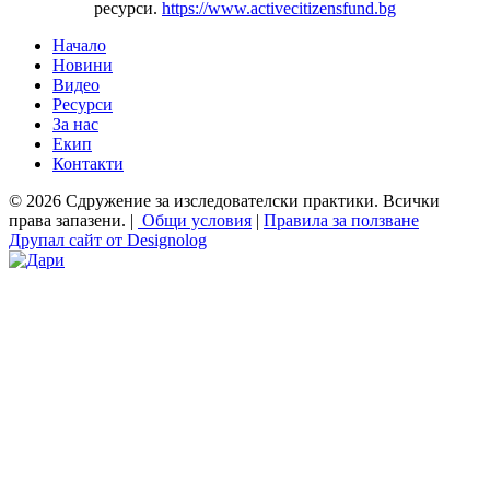
ресурси.
https://www.activecitizensfund.bg
Начало
Новини
Основно меню
Видео
Ресурси
За нас
Екип
Контакти
© 2026 Сдружение за изследователски практики. Всички
права запазени. |
Общи условия
|
Правила за ползване
Друпал сайт от Designolog