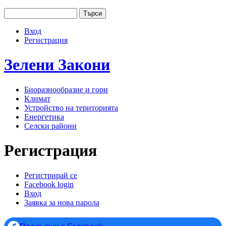
Jump to navigation
Търси
Основно меню
Форма за търсене
Вход
User menu
Регистрация
Зелени
Закони
Биоразнообразие и гори
Климат
Устройство на територията
Енергетика
Селски райони
Регистрация
Регистрирай се
(активен раздел)
Facebook login
Primary tabs
Вход
Заявка за нова парола