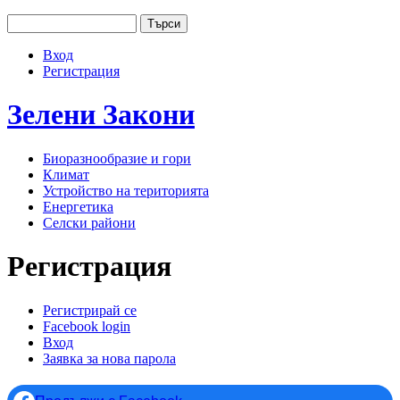
Jump to navigation
Търси
Основно меню
Форма за търсене
Вход
User menu
Регистрация
Зелени
Закони
Биоразнообразие и гори
Климат
Устройство на територията
Енергетика
Селски райони
Регистрация
Регистрирай се
(активен раздел)
Facebook login
Primary tabs
Вход
Заявка за нова парола