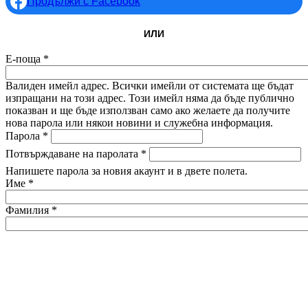
Продължи с Facebook
ИЛИ
Е-поща
*
Валиден имейл адрес. Всички имейли от системата ще бъдат
изпращани на този адрес. Този имейл няма да бъде публично
показван и ще бъде използван само ако желаете да получите
нова парола или някои новини и служебна информация.
Парола
*
Потвърждаване на паролата
*
Напишете парола за новия акаунт и в двете полета.
Име
*
Фамилия
*