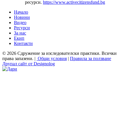
ресурси.
https://www.activecitizensfund.bg
Начало
Новини
Основно меню
Видео
Ресурси
За нас
Екип
Контакти
© 2026 Сдружение за изследователски практики. Всички
права запазени. |
Общи условия
|
Правила за ползване
Друпал сайт от Designolog