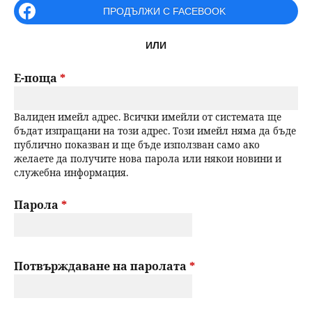
r
ПРОДЪЛЖИ С FACEBOOK
н
р
i
ИЛИ
m
ю
с
a
Е-поща
*
е
r
Валиден имейл адрес. Всички имейли от системата ще
н
y
бъдат изпращани на този адрес. Този имейл няма да бъде
публично показван и ще бъде използван само ако
t
е
желаете да получите нова парола или някои новини и
служебна информация.
a
b
Парола
*
s
Потвърждаване на паролата
*