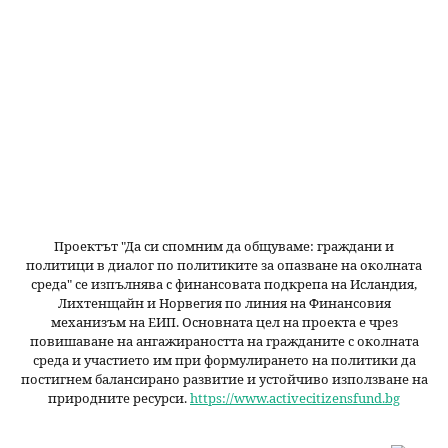
Проектът "Да си спомним да
общуваме
: граждани и
политици в диалог по политиките за опазване на околната
среда" се изпълнява с финансовата подкрепа на Исландия,
Лихтенщайн и Норвегия по линия на Финансовия
механизъм на ЕИП. Основната цел на проекта е чрез
повишаване на ангажираността на гражданите с околната
среда и участието им при формулирането на политики да
постигнем балансирано развитие и устойчиво използване на
природните ресурси.
https://www.activecitizensfund.bg