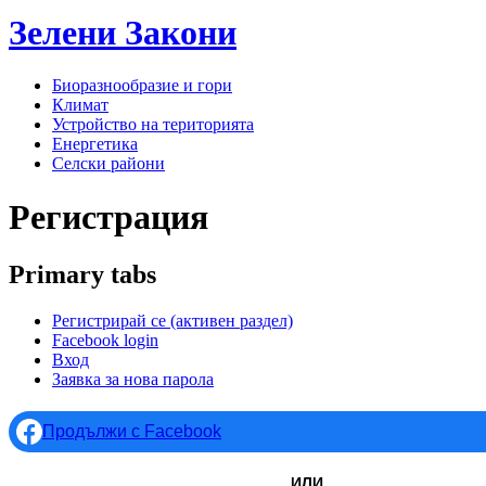
Зелени
Закони
Биоразнообразие и гори
Климат
Устройство на територията
Енергетика
Селски райони
Регистрация
Primary tabs
Регистрирай се
(активен раздел)
Facebook login
Вход
Заявка за нова парола
Продължи с Facebook
ИЛИ