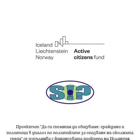
Проектът "Да си спомним да
общуваме
: граждани и
политици в диалог по политиките за опазване на околната
среда" се изпълнява с финансовата подкрепа на Исландия,