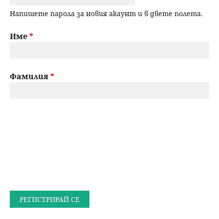
Напишете парола за новия акаунт и в двете полета.
Име
*
Фамилия
*