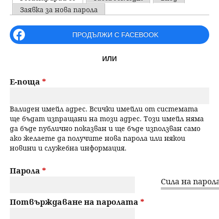
u
P
Заявка за нова парола
н
ъ
r
ПРОДЪЛЖИ С FACEBOOK
ю
р
i
ИЛИ
m
с
a
Е-поща
*
е
r
Валиден имейл адрес. Всички имейли от системата
н
y
ще бъдат изпращани на този адрес. Този имейл няма
да бъде публично показван и ще бъде използван само
t
е
ако желаете да получите нова парола или някои
новини и служебна информация.
a
b
Парола
*
Сила на парола
s
Потвърждаване на паролата
*