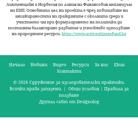
Лихтенщайн и Норвегия по линия на Финансовия механизъм
на ЕИП. Основната цел на проекта е чрез повишаване на
ангажираността на гражданите с околната среда и
участието им при формулирането на политики да
постигнем балансирано развитие и устойчиво използване
на природните ресурси.
https://www.activecitizensfund.bg
Начало
Новини
Видео
Ресурси
За нас
Екип
Контакти
О
© 2026 Сдружение за изследователски практики.
с
Всички права запазени. |
Общи условия
|
Правила за
н
ползване
Друпал сайт от Designolog
о
в
н