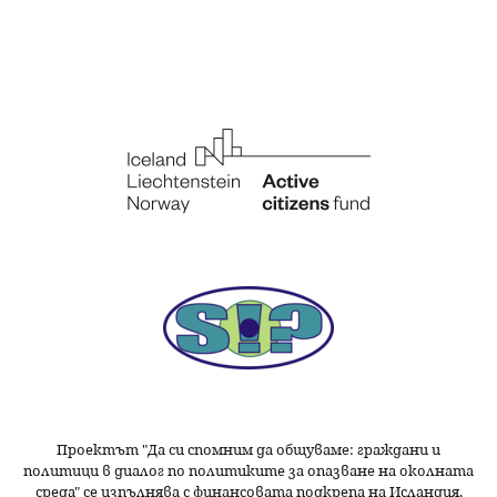
Проектът "Да си спомним да
общуваме
: граждани и
политици в диалог по политиките за опазване на околната
среда" се изпълнява с финансовата подкрепа на Исландия,