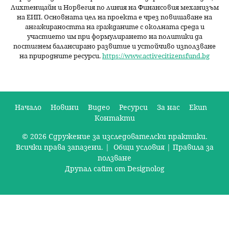
Лихтенщайн и Норвегия по линия на Финансовия механизъм
на ЕИП. Основната цел на проекта е чрез повишаване на
ангажираността на гражданите с околната среда и
участието им при формулирането на политики да
постигнем балансирано развитие и устойчиво използване
на природните ресурси.
https://www.activecitizensfund.bg
Начало
Новини
Видео
Ресурси
За нас
Екип
Контакти
О
© 2026 Сдружение за изследователски практики.
с
Всички права запазени. |
Общи условия
|
Правила за
н
ползване
Друпал сайт от Designolog
о
в
н