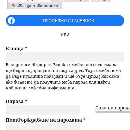
u
P
Заявка за нова парола
н
ъ
r
ПРОДЪЛЖИ С FACEBOOK
ю
р
i
ИЛИ
m
с
a
Е-поща
*
е
r
Валиден имейл адрес. Всички имейли от системата
н
y
ще бъдат изпращани на този адрес. Този имейл няма
да бъде публично показван и ще бъде използван само
t
е
ако желаете да получите нова парола или някои
новини и служебна информация.
a
b
Парола
*
Сила на парола
s
Потвърждаване на паролата
*