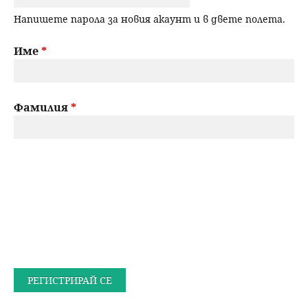
Напишете парола за новия акаунт и в двете полета.
Име
*
Фамилия
*