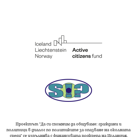
Проектът "Да си спомним да
общуваме
: граждани и
политици в диалог по политиките за опазване на околната
среда" се изпълнява с финансовата подкрепа на Исландия,