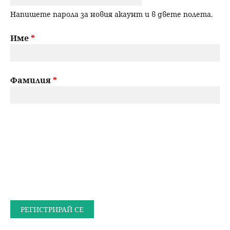
Напишете парола за новия акаунт и в двете полета.
Име
*
Фамилия
*