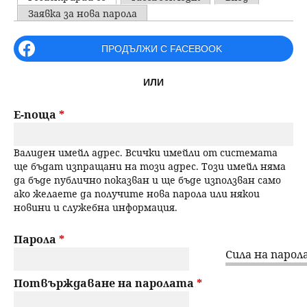
u
P
Заявка за нова парола
н
ъ
r
ПРОДЪЛЖИ С FACEBOOK
ю
р
i
ИЛИ
m
с
a
Е-поща
*
е
r
Валиден имейл адрес. Всички имейли от системата
н
y
ще бъдат изпращани на този адрес. Този имейл няма
да бъде публично показван и ще бъде използван само
t
е
ако желаете да получите нова парола или някои
новини и служебна информация.
a
b
Парола
*
Сила на парола
s
Потвърждаване на паролата
*