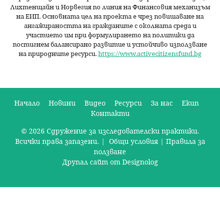
Лихтенщайн и Норвегия по линия на Финансовия механизъм
на ЕИП. Основната цел на проекта е чрез повишаване на
ангажираността на гражданите с околната среда и
участието им при формулирането на политики да
постигнем балансирано развитие и устойчиво използване
на природните ресурси.
https://www.activecitizensfund.bg
Начало
Новини
Видео
Ресурси
За нас
Екип
Контакти
О
© 2026 Сдружение за изследователски практики.
с
Всички права запазени. |
Общи условия
|
Правила за
н
ползване
Друпал сайт от Designolog
о
в
н