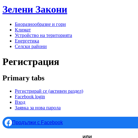
Зелени
Закони
Биоразнообразие и гори
Климат
Устройство на територията
Енергетика
Селски райони
Регистрация
Primary tabs
Регистрирай се
(активен раздел)
Facebook login
Вход
Заявка за нова парола
Продължи с Facebook
ИЛИ