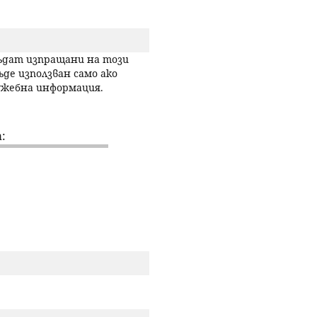
р
с
бъдат изпращани на този
ъде използван само ако
лужебна информация.
е
н
:
е