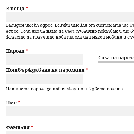
a
н
Е-поща
*
r
ю
Валиден имейл адрес. Всички имейли от системата ще 
y
адрес. Този имейл няма да бъде публично показван и ще б
желаете да получите нова парола или някои новини и с
t
a
Парола
*
Сила на парола
b
Потвърждаване на паролата
*
s
Напишете парола за новия акаунт и в двете полета.
Име
*
Фамилия
*