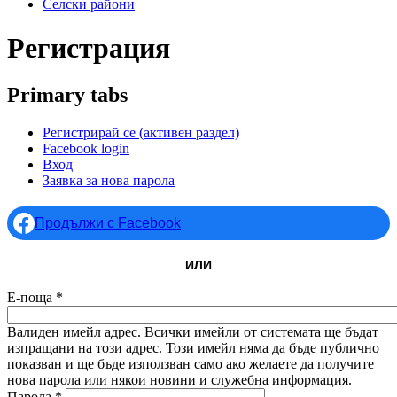
Селски райони
Регистрация
Primary tabs
Регистрирай се
(активен раздел)
Facebook login
Вход
Заявка за нова парола
Продължи с Facebook
ИЛИ
Е-поща
*
Валиден имейл адрес. Всички имейли от системата ще бъдат
изпращани на този адрес. Този имейл няма да бъде публично
показван и ще бъде използван само ако желаете да получите
нова парола или някои новини и служебна информация.
Парола
*