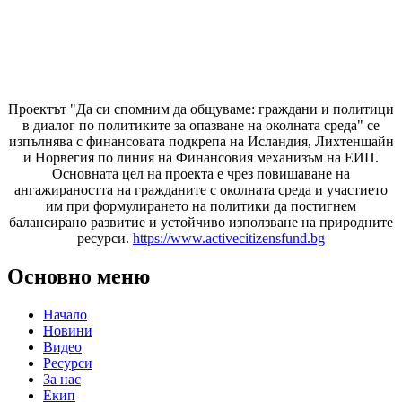
Проектът "Да си спомним да
общуваме
: граждани и политици
в диалог по политиките за опазване на околната среда" се
изпълнява с финансовата подкрепа на Исландия, Лихтенщайн
и Норвегия по линия на Финансовия механизъм на ЕИП.
Основната цел на проекта е чрез повишаване на
ангажираността на гражданите с околната среда и участието
им при формулирането на политики да постигнем
балансирано развитие и устойчиво използване на природните
ресурси.
https://www.activecitizensfund.bg
Основно меню
Начало
Новини
Видео
Ресурси
За нас
Екип