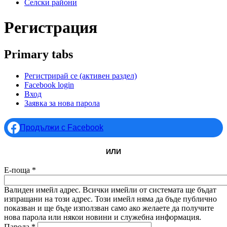
Селски райони
Регистрация
Primary tabs
Регистрирай се
(активен раздел)
Facebook login
Вход
Заявка за нова парола
Продължи с Facebook
ИЛИ
Е-поща
*
Валиден имейл адрес. Всички имейли от системата ще бъдат
изпращани на този адрес. Този имейл няма да бъде публично
показван и ще бъде използван само ако желаете да получите
нова парола или някои новини и служебна информация.
Парола
*