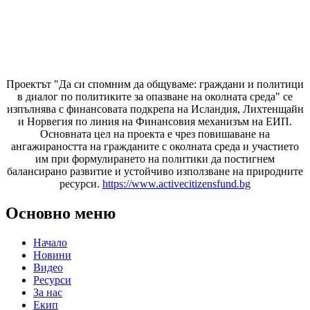
Проектът "Да си спомним да
общуваме
: граждани и политици
в диалог по политиките за опазване на околната среда" се
изпълнява с финансовата подкрепа на Исландия, Лихтенщайн
и Норвегия по линия на Финансовия механизъм на ЕИП.
Основната цел на проекта е чрез повишаване на
ангажираността на гражданите с околната среда и участието
им при формулирането на политики да постигнем
балансирано развитие и устойчиво използване на природните
ресурси.
https://www.activecitizensfund.bg
Основно меню
Начало
Новини
Видео
Ресурси
За нас
Екип